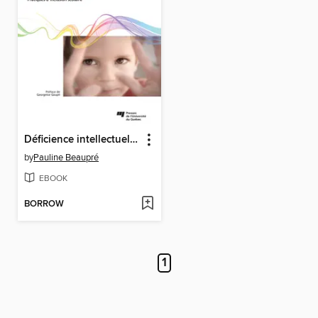
Déficience intellectuelle et autisme
by
Pauline Beaupré
EBOOK
BORROW
1